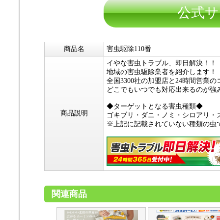
公式サ
商品名
害虫駆除110番
イやな害虫トラブル、即日解決！！
地域の害虫駆除業者を紹介します！
全国3300社の加盟店と24時間営業
どこでもいつでも対応出来るのが強
◆ターゲットとなる害虫種類◆
商品説明
ゴキブリ・ダニ・ノミ・シロアリ・
※上記に記載されていない種類の虫
関連商品