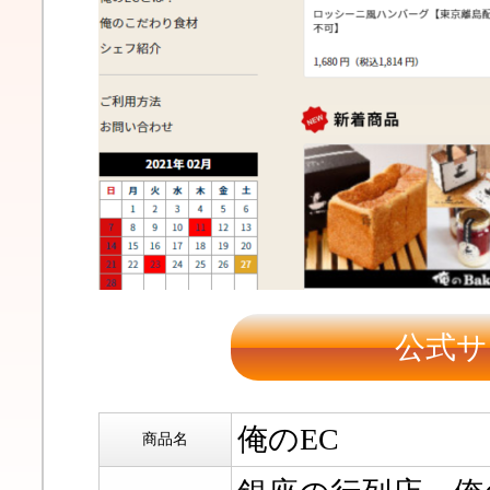
公式サ
俺のEC
商品名